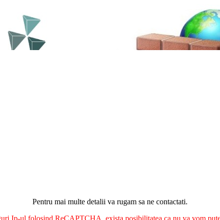
Pentru mai multe detalii va rugam sa ne contactati.
nguri Ip-ul folosind ReCAPTCHA, exista posibilitatea ca nu va vom putea 